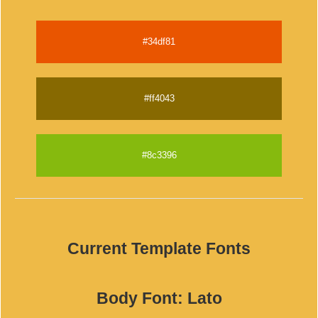
#34df81
#ff4043
#8c3396
Current Template Fonts
Body Font: Lato