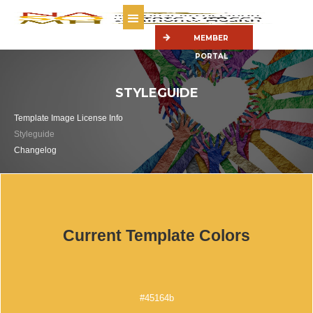
MEMBER
PORTAL
STYLEGUIDE
Template Image License Info
Styleguide
Changelog
Current Template Colors
#45164b