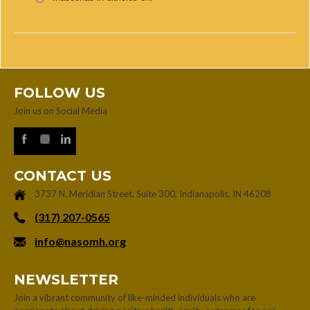
FOLLOW US
Join us on Social Media
CONTACT US
3737 N. Meridian Street, Suite 300, Indianapolis, IN 46208
‪(317) 207-0565‬
info@nasomh.org
NEWSLETTER
Join a vibrant community of like-minded individuals who are