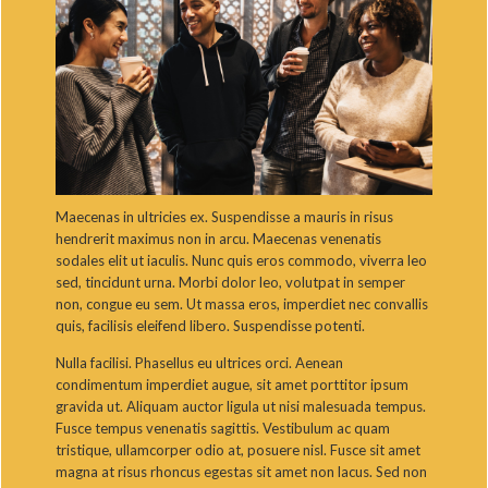
Maecenas in ultricies ex. Suspendisse a mauris in risus
hendrerit maximus non in arcu. Maecenas venenatis
sodales elit ut iaculis. Nunc quis eros commodo, viverra leo
sed, tincidunt urna. Morbi dolor leo, volutpat in semper
non, congue eu sem. Ut massa eros, imperdiet nec convallis
quis, facilisis eleifend libero. Suspendisse potenti.
Nulla facilisi. Phasellus eu ultrices orci. Aenean
condimentum imperdiet augue, sit amet porttitor ipsum
gravida ut. Aliquam auctor ligula ut nisi malesuada tempus.
Fusce tempus venenatis sagittis. Vestibulum ac quam
tristique, ullamcorper odio at, posuere nisl. Fusce sit amet
magna at risus rhoncus egestas sit amet non lacus. Sed non